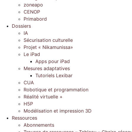
zoneapo
CENOP
Primabord
Dossiers
IA
Sécurisation culturelle
Projet « Nikamunissa»
Le iPad
Apps pour iPad
Mesures adaptatives
Tutoriels Lexibar
CUA
Robotique et programmation
Réalité virtuelle +
H5P
Modélisation et impression 3D
Ressources
Abonnements
Trousse de ressources – Tableau – Chaire-résea