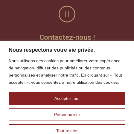
Contactez-nous !
Nous respectons votre vie privée.
Laisser un message vocal
Nous utilisons des cookies pour améliorer votre expérience
Teams
de navigation, diffuser des publicités ou des contenus
personnalisés et analyser notre trafic. En cliquant sur « Tout
Visioconférence
accepter », vous consentez à notre utilisation des cookies.
whereby
Accepter tout
robin.gagnon@tshakapesh.ca
Personnaliser
418 720-1815
Tout rejeter
418 968-4424 ext: 261