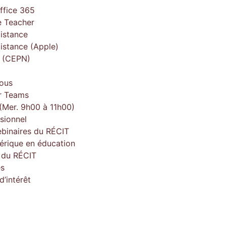
ffice 365
 Teacher
istance
istance (Apple)
e (CEPN)
ous
r Teams
(Mer. 9h00 à 11h00)
sionnel
ebinaires du RÉCIT
érique en éducation
e du RÉCIT
es
’intérêt