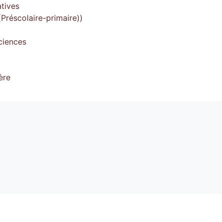
tives
Préscolaire-primaire))
ciences
ère