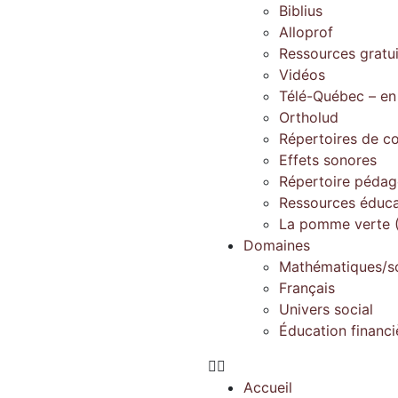
Biblius
Alloprof
Ressources gratu
Vidéos
Télé-Québec – en
Ortholud
Répertoires de c
Effets sonores
Répertoire péda
Ressources éduca
La pomme verte (
Domaines
Mathématiques/s
Français
Univers social
Éducation financi
Accueil