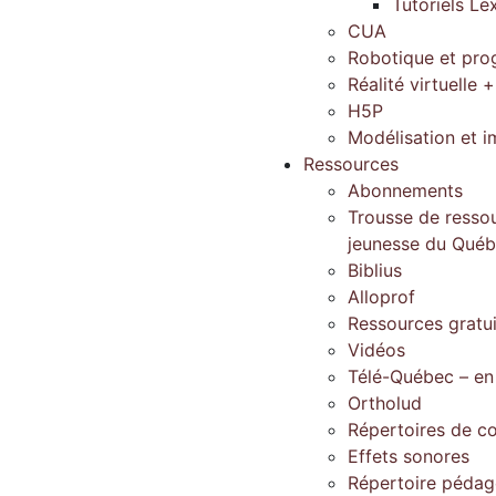
Tutoriels Le
CUA
Robotique et pr
Réalité virtuelle +
H5P
Modélisation et 
Ressources
Abonnements
Trousse de ressou
jeunesse du Qué
Biblius
Alloprof
Ressources gratu
Vidéos
Télé-Québec – en
Ortholud
Répertoires de c
Effets sonores
Répertoire péda