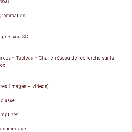
xibar
ogrammation
impression 3D
rces – Tableau – Chaire-réseau de recherche sur la
bec
ites (images + vidéos)
 classe
omptines
gonumérique