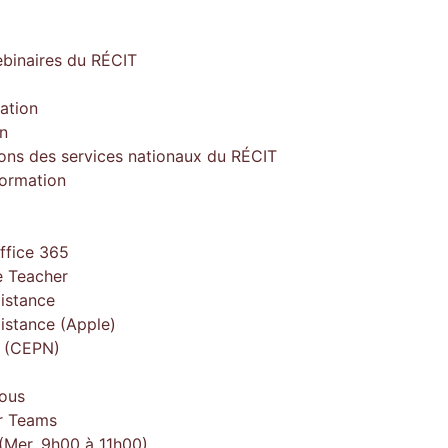
ebinaires du RÉCIT
ation
on
ions des services nationaux du RÉCIT
formation
ffice 365
 Teacher
istance
istance (Apple)
e (CEPN)
ous
r Teams
(Mer. 9h00 à 11h00)