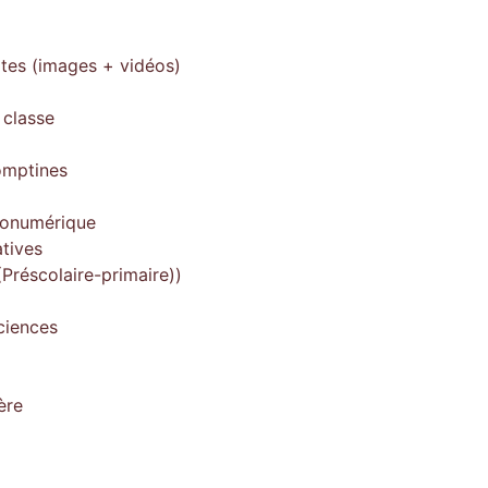
ites (images + vidéos)
 classe
omptines
gonumérique
tives
Préscolaire-primaire))
ciences
ère