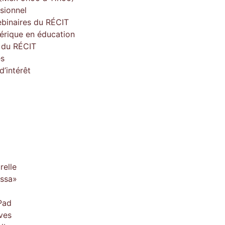
sionnel
ebinaires du RÉCIT
érique en éducation
e du RÉCIT
es
’intérêt
relle
issa»
Pad
ves