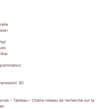
relle
issa»
Pad
ves
xibar
ogrammation
impression 3D
rces – Tableau – Chaire-réseau de recherche sur la
bec