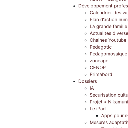
Développement profes
Calendrier des w
Plan d’action num
La grande famill
Actualités divers
Chaines Youtube d
Pedagotic
Pédagomosaique
zoneapo
CENOP
Primabord
Dossiers
IA
Sécurisation cultu
Projet « Nikamun
Le iPad
Apps pour i
Mesures adaptati