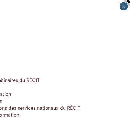
×
×
×
×
×
ebinaires du RÉCIT
ation
on
ions des services nationaux du RÉCIT
formation