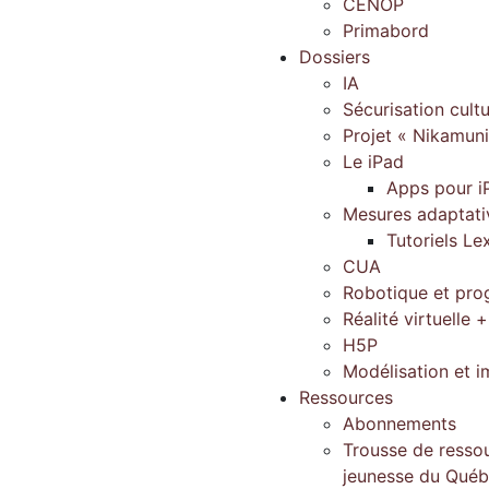
CENOP
Primabord
Dossiers
IA
Sécurisation cultu
Projet « Nikamun
Le iPad
Apps pour i
Mesures adaptati
Tutoriels Le
CUA
Robotique et pr
Réalité virtuelle +
H5P
Modélisation et 
Ressources
Abonnements
Trousse de ressou
jeunesse du Qué