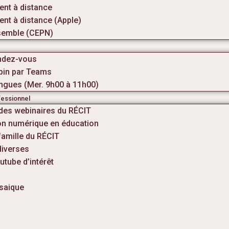
nt à distance
nt à distance (Apple)
semble (CEPN)
ndez-vous
bin par Teams
ngues (Mer. 9h00 à 11h00)
essionnel
 des webinaires du RÉCIT
ion numérique en éducation
famille du RÉCIT
diverses
tube d’intérêt
saique