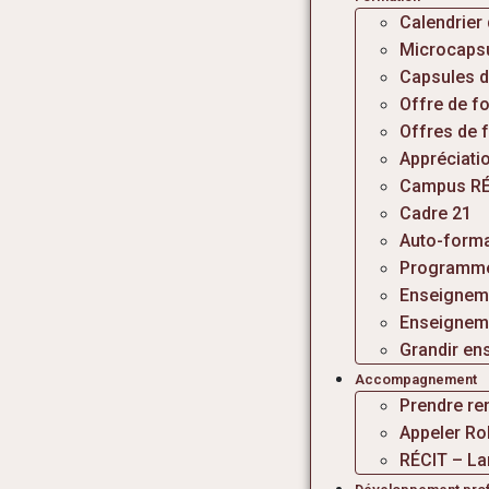
Calendrier
Microcaps
Capsules d
Offre de f
Offres de 
Appréciati
Campus RÉ
Cadre 21
Auto-forma
Programme
Enseigneme
Enseigneme
Grandir en
Accompagnement
Prendre re
Appeler Ro
RÉCIT – La