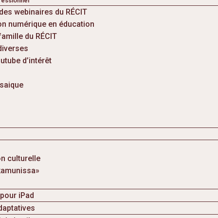
essionnel
 des webinaires du RÉCIT
ion numérique en éducation
famille du RÉCIT
diverses
utube d’intérêt
saique
n culturelle
ikamunissa»
pour iPad
aptatives