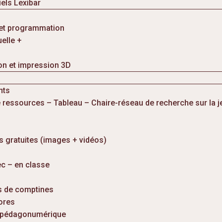
iels Lexibar
et programmation
uelle +
on et impression 3D
nts
 ressources – Tableau – Chaire-réseau de recherche sur la 
 gratuites (images + vidéos)
c – en classe
s de comptines
ores
e pédagonumérique