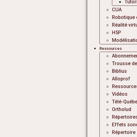
Tutor
CUA
Robotique 
Réalité virt
H5P
Modélisati
Ressources
Abonneme
Trousse de
Biblius
Alloprof
Ressources
Vidéos
Télé-Québe
Ortholud
Répertoire
Effets son
Répertoir