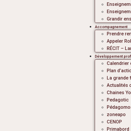
Enseigneme
Enseigneme
Grandir en
Accompagnement
Prendre re
Appeler Ro
RÉCIT – La
Développement prof
Calendrier
Plan d’act
La grande 
Actualités 
Chaines You
Pedagotic
Pédagomo
zoneapo
CENOP
Primabord