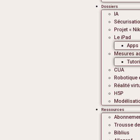
Dossiers
IA
Sécurisatio
Projet « N
Le iPad
Apps 
Mesures ad
Tutor
CUA
Robotique 
Réalité virt
H5P
Modélisati
Ressources
Abonneme
Trousse de
Biblius