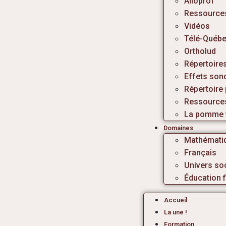
Alloprof
Ressources
Vidéos
Télé-Québe
Ortholud
Répertoire
Effets son
Répertoire
Ressources
La pomme v
Domaines
Mathémati
Français
Univers soc
Éducation f
Accueil
La une !
Formation