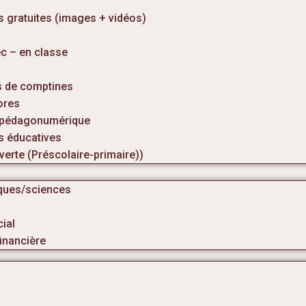
 gratuites (images + vidéos)
c – en classe
s de comptines
ores
 pédagonumérique
 éducatives
erte (Préscolaire-primaire))
ques/sciences
ial
inancière