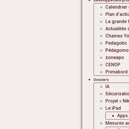
Développement prof
Calendrier
Plan d’act
La grande 
Actualités 
Chaines Yo
Pedagotic
Pédagomo
zoneapo
CENOP
Primabord
Dossiers
IA
Sécurisatio
Projet « N
Le iPad
Apps 
Mesures ad