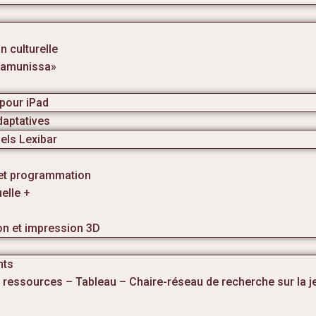
n culturelle
ikamunissa»
pour iPad
aptatives
iels Lexibar
et programmation
uelle +
on et impression 3D
nts
 ressources – Tableau – Chaire-réseau de recherche sur la 