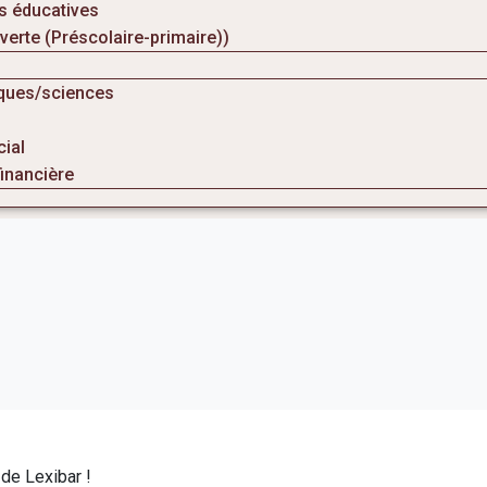
s éducatives
erte (Préscolaire-primaire))
ques/sciences
cial
financière
de Lexibar !