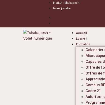
Institut Tshakapesh
Nous joindre
Institut Tshakapesh
Nous joindre
Accueil
La une !
Formation
Calendrier
Microcaps
Capsules d
Offre de f
Offres de 
Appréciati
Campus RÉ
Cadre 21
Auto-forma
Programme