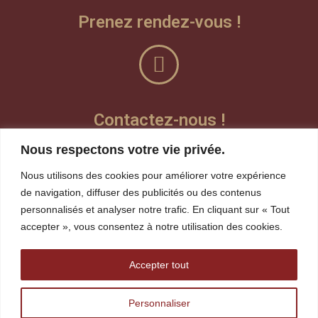
Prenez rendez-vous !
Contactez-nous !
Nous respectons votre vie privée.
Laisser un message vocal
Nous utilisons des cookies pour améliorer votre expérience
Teams
de navigation, diffuser des publicités ou des contenus
personnalisés et analyser notre trafic. En cliquant sur « Tout
Visioconférence
accepter », vous consentez à notre utilisation des cookies.
whereby
Accepter tout
robin.gagnon@tshakapesh.ca
Personnaliser
418 720-1815