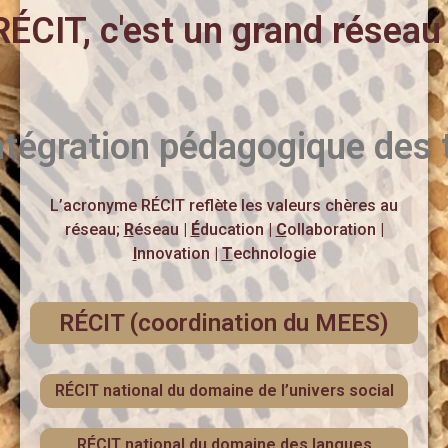
RÉCIT,
c'est
un
grand
réseau
intégration
pédagogique
des
L’acronyme RÉCIT reflète les valeurs chères au
réseau;
R
éseau |
É
ducation |
C
ollaboration |
I
nnovation |
T
echnologie
RÉCIT (coordination du MEES)
RÉCIT national du domaine de l’univers social
RÉCIT national du domaine des langues