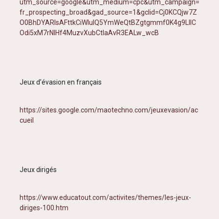
utm_source=google&utm_medium=cpc&utm_campaign=
fr_prospecting_broad&gad_source=1&gclid=Cj0KCQjw7Z
O0BhDYARIsAFttkCiWluIQ5YmWeQtBZgtgmmf0K4g9LIIC
Odi5xM7rNlHf4MuzvXubCtIaAvR3EALw_wcB
Jeux d’évasion en français
https://sites.google.com/maotechno.com/jeuxevasion/ac
cueil
Jeux dirigés
https://www.educatout.com/activites/themes/les-jeux-
diriges-100.htm