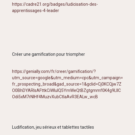
https://cadre21.org/badges/ludicisation-des-
apprentissages-4-leader
Créer une gamification pour triompher
https://genially.com/fr/creer/gamification/?
utm_source=google&utm_medium=cpc&utm_campaign=
fr_prospecting_broad&gad_source=1&gclid=Cj0KCQjw7Z
O0BhDYARIsAFttkCiWluIQ5YmWeQtBZgtgmmf0K4g9LIIC
Odi5xM7rNlHf4MuzvXubCtIaAvR3EALw_wcB
Ludification, jeu sérieux et tablettes tactiles