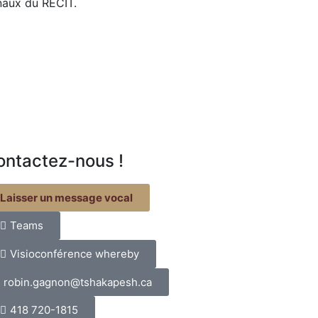
naux du RÉCIT.
ontactez-nous !
Laisser un message vocal
Teams
Visioconférence whereby
robin.gagnon@tshakapesh.ca
418 720-1815