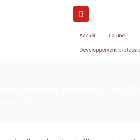
Accueil
La une !
Développement professio
 des services nationaux du R
ationaux du RÉCIT