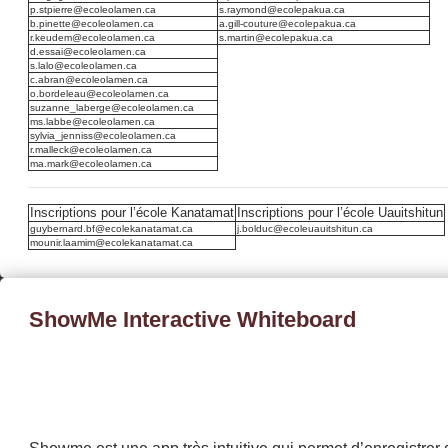
p.stpierre@ecoleolamen.ca
s.raymond@ecolepakua.ca
b.pinette@ecoleolamen.ca
a.gill-couture@ecolepakua.ca
r.keudem@ecoleolamen.ca
s.martin@ecolepakua.ca
d.essai@ecoleolamen.ca
s.lalo@ecoleolamen.ca
c.abran@ecoleolamen.ca
o.bordeleau@ecoleolamen.ca
suzanne_laberge@ecoleolamen.ca
ms.labbe@ecoleolamen.ca
sylvia_jenniss@ecoleolamen.ca
r.malleck@ecoleolamen.ca
ma.mark@ecoleolamen.ca
Inscriptions pour l’école Kanatamat
Inscriptions pour l’école Uauitshitun
guybernard.bf@ecolekanatamat.ca
j.bolduc@ecoleuauitshitun.ca
mounir.laamim@ecolekanatamat.ca
ShowMe Interactive Whiteboard