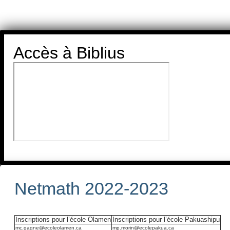
Accès à Biblius
Netmath 2022-2023
Inscriptions pour l’école Olamen
Inscriptions pour l’école Pakuashipu
mc.gagne@ecoleolamen.ca
mp.morin@ecolepakua.ca