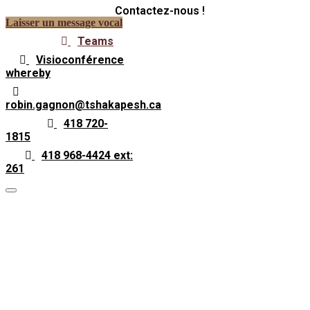
Contactez-nous !
Laisser un message vocal
Teams
Visioconférence
whereby
robin.gagnon@tshakapesh.ca
418 720-
1815
418 968-4424 ext:
261