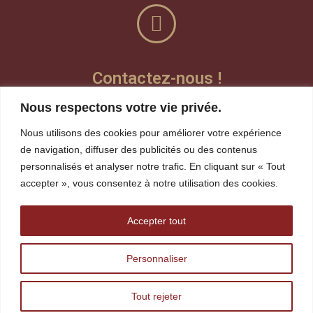
Contactez-nous !
Nous respectons votre vie privée.
Laisser un message vocal
Nous utilisons des cookies pour améliorer votre expérience
Teams
de navigation, diffuser des publicités ou des contenus
personnalisés et analyser notre trafic. En cliquant sur « Tout
Visioconférence
accepter », vous consentez à notre utilisation des cookies.
whereby
Accepter tout
robin.gagnon@tshakapesh.ca
Personnaliser
418 720-1815
Tout rejeter
418 968-4424 ext: 261