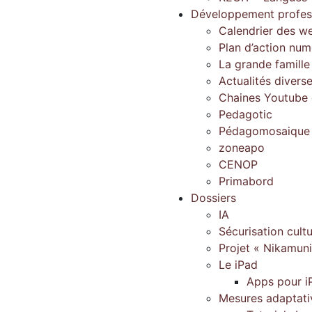
Développement profes
Calendrier des w
Plan d’action num
La grande famill
Actualités divers
Chaines Youtube d
Pedagotic
Pédagomosaique
zoneapo
CENOP
Primabord
Dossiers
IA
Sécurisation cultu
Projet « Nikamun
Le iPad
Apps pour i
Mesures adaptati