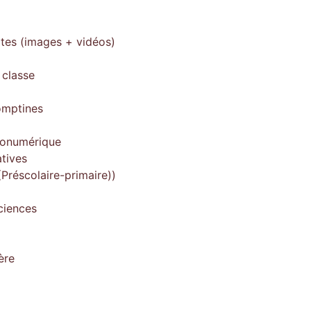
ites (images + vidéos)
 classe
omptines
gonumérique
tives
Préscolaire-primaire))
ciences
ère