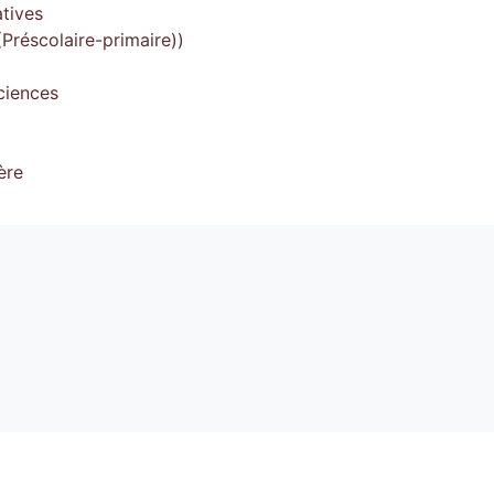
tives
Préscolaire-primaire))
ciences
ère