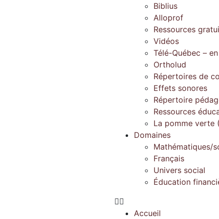
Biblius
Alloprof
Ressources gratu
Vidéos
Télé-Québec – en
Ortholud
Répertoires de c
Effets sonores
Répertoire péda
Ressources éduca
La pomme verte (
Domaines
Mathématiques/s
Français
Univers social
Éducation financi
Accueil