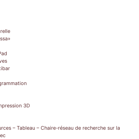
relle
issa»
Pad
ves
xibar
ogrammation
impression 3D
rces – Tableau – Chaire-réseau de recherche sur la
bec