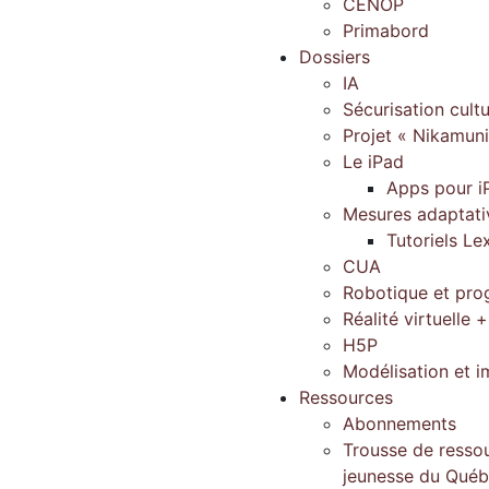
CENOP
Primabord
Dossiers
IA
Sécurisation cultu
Projet « Nikamun
Le iPad
Apps pour i
Mesures adaptati
Tutoriels Le
CUA
Robotique et pr
Réalité virtuelle +
H5P
Modélisation et 
Ressources
Abonnements
Trousse de ressou
jeunesse du Qué