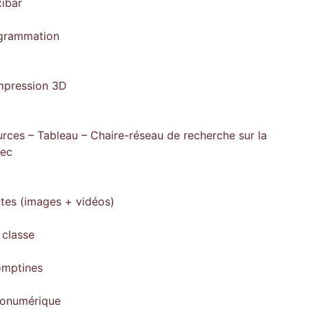
xibar
ogrammation
impression 3D
rces – Tableau – Chaire-réseau de recherche sur la
bec
ites (images + vidéos)
 classe
omptines
gonumérique