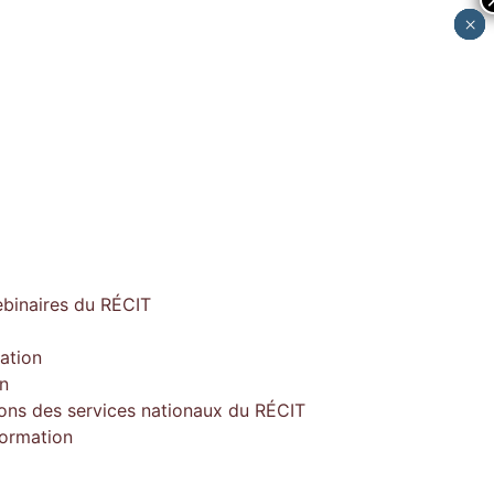
×
×
×
×
×
ebinaires du RÉCIT
ation
on
ions des services nationaux du RÉCIT
formation