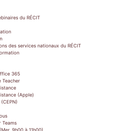
ebinaires du RÉCIT
ation
on
ions des services nationaux du RÉCIT
formation
ffice 365
 Teacher
istance
istance (Apple)
e (CEPN)
ous
r Teams
(Mer. 9h00 à 11h00)