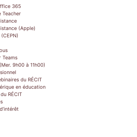
ffice 365
 Teacher
istance
istance (Apple)
e (CEPN)
ous
r Teams
(Mer. 9h00 à 11h00)
sionnel
ebinaires du RÉCIT
érique en éducation
e du RÉCIT
es
’intérêt