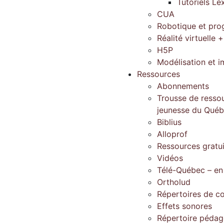
Tutoriels Le
CUA
Robotique et pr
Réalité virtuelle +
H5P
Modélisation et 
Ressources
Abonnements
Trousse de ressou
jeunesse du Qué
Biblius
Alloprof
Ressources gratu
Vidéos
Télé-Québec – en
Ortholud
Répertoires de c
Effets sonores
Répertoire péda