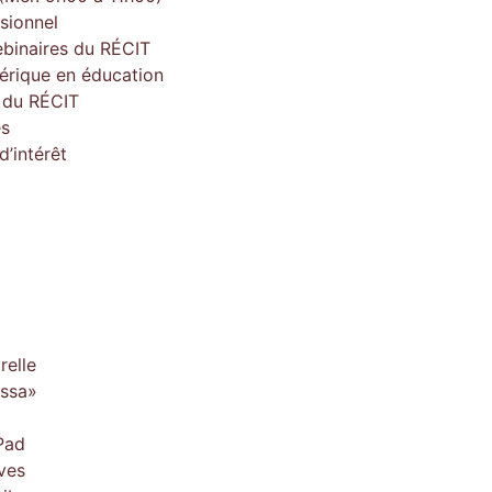
sionnel
ebinaires du RÉCIT
érique en éducation
e du RÉCIT
es
’intérêt
relle
issa»
Pad
ves