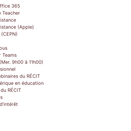
ffice 365
 Teacher
istance
istance (Apple)
e (CEPN)
ous
r Teams
(Mer. 9h00 à 11h00)
sionnel
ebinaires du RÉCIT
érique en éducation
e du RÉCIT
es
’intérêt