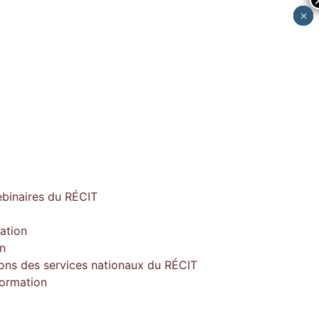
×
×
×
×
×
ebinaires du RÉCIT
ation
on
ions des services nationaux du RÉCIT
formation