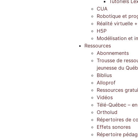
Tutoriels Le
CUA
Robotique et pr
Réalité virtuelle +
H5P
Modélisation et 
Ressources
Abonnements
Trousse de ressou
jeunesse du Qué
Biblius
Alloprof
Ressources gratu
Vidéos
Télé-Québec – en
Ortholud
Répertoires de c
Effets sonores
Répertoire péda