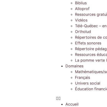
Biblius
Alloprof
Ressources gratu
Vidéos
Télé-Québec – en
Ortholud
Répertoires de c
Effets sonores
Répertoire péda
Ressources éduca
La pomme verte (
Domaines
Mathématiques/s
Français
Univers social
Éducation financi
Accueil