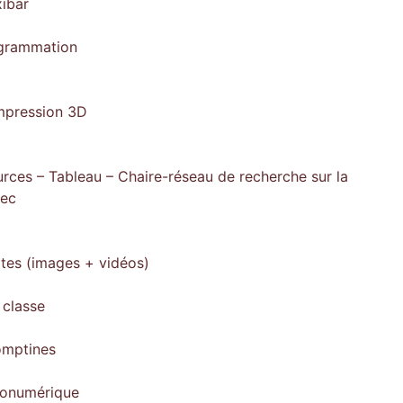
xibar
ogrammation
impression 3D
rces – Tableau – Chaire-réseau de recherche sur la
bec
ites (images + vidéos)
 classe
omptines
gonumérique