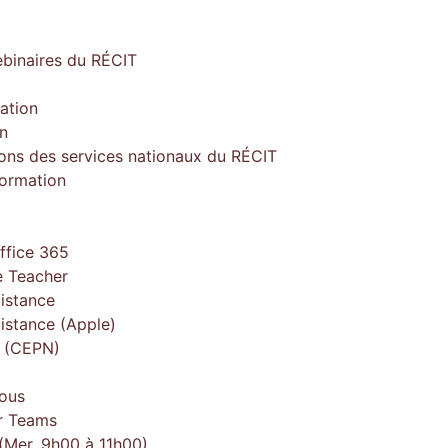
ebinaires du RÉCIT
ation
on
ions des services nationaux du RÉCIT
formation
ffice 365
 Teacher
istance
istance (Apple)
e (CEPN)
ous
r Teams
(Mer. 9h00 à 11h00)