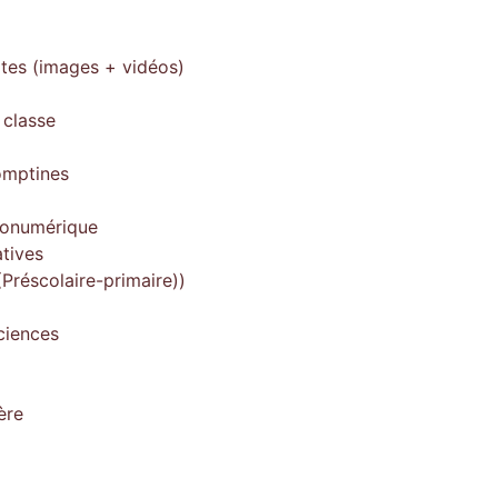
ites (images + vidéos)
 classe
omptines
gonumérique
tives
Préscolaire-primaire))
ciences
ère