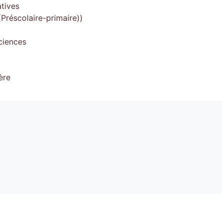
tives
Préscolaire-primaire))
ciences
ère