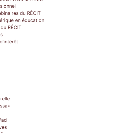
sionnel
ebinaires du RÉCIT
érique en éducation
e du RÉCIT
es
’intérêt
relle
issa»
Pad
ves