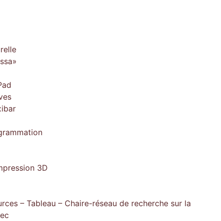
relle
issa»
Pad
ves
xibar
ogrammation
impression 3D
rces – Tableau – Chaire-réseau de recherche sur la
bec