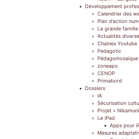
Développement profes
Calendrier des w
Plan d’action num
La grande famill
Actualités divers
Chaines Youtube d
Pedagotic
Pédagomosaique
zoneapo
CENOP
Primabord
Dossiers
IA
Sécurisation cultu
Projet « Nikamun
Le iPad
Apps pour i
Mesures adaptati