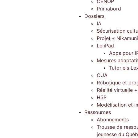
CENOP
Primabord
Dossiers
IA
Sécurisation cultu
Projet « Nikamun
Le iPad
Apps pour i
Mesures adaptati
Tutoriels Le
CUA
Robotique et pr
Réalité virtuelle +
H5P
Modélisation et 
Ressources
Abonnements
Trousse de ressou
jeunesse du Qué