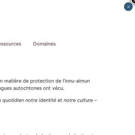
×
×
×
×
×
essources
Domaines
 en matière de protection de l’innu-aimun
langues autochtones ont vécu.
u quotidien notre identité et notre culture –