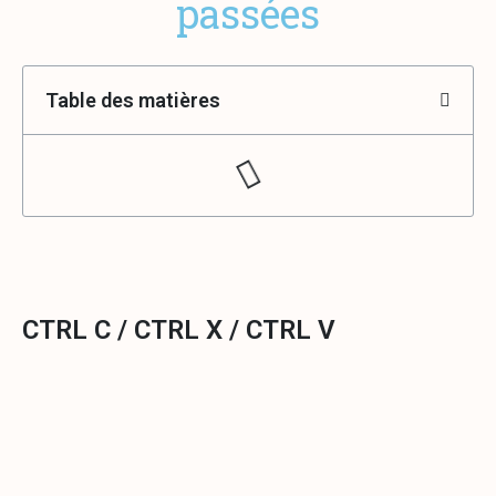
p
a
s
s
é
e
s
Table des matières
CTRL C / CTRL X / CTRL V