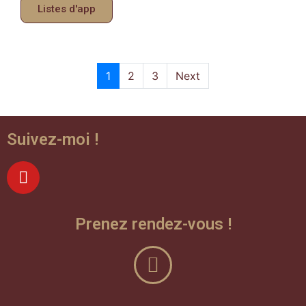
Listes d'app
1
2
3
Next
Suivez-moi !
Prenez rendez-vous !