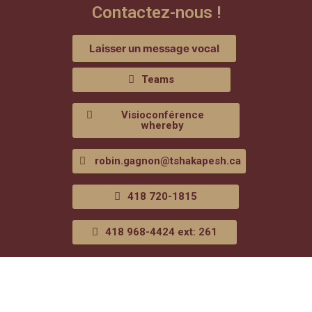
Contactez-nous !
Laisser un message vocal
Teams
Visioconférence
whereby
robin.gagnon@tshakapesh.ca
418 720-1815
418 968-4424 ext: 261