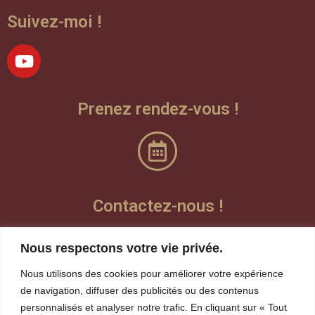
Suivez-moi !
Prenez rendez-vous !
Contactez-nous !
Laisser un message vocal
Nous respectons votre vie privée.
Teams
Nous utilisons des cookies pour améliorer votre expérience
de navigation, diffuser des publicités ou des contenus
personnalisés et analyser notre trafic. En cliquant sur « Tout
Visioconférence