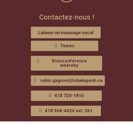
Contactez-nous !
Laisser un message vocal
Teams
Visioconférence
whereby
robin.gagnon@tshakapesh.ca
418 720-1815
418 968-4424 ext: 261