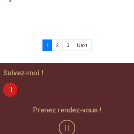
»
1
2
3
Next
Suivez-moi !
Prenez rendez-vous !