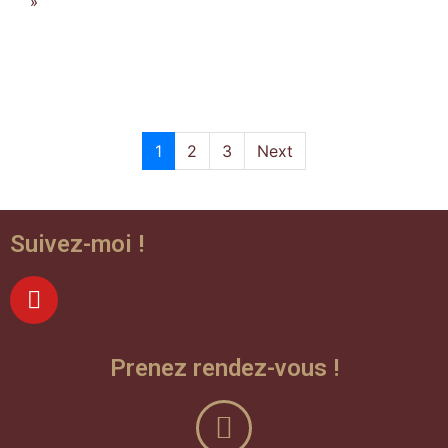
»
1
2
3
Next
Suivez-moi !
Prenez rendez-vous !