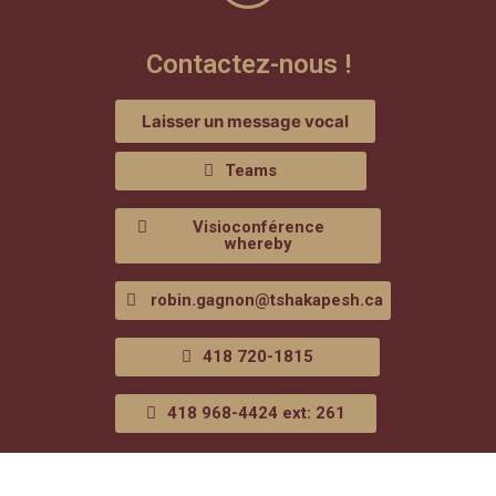
Contactez-nous !
Laisser un message vocal
Teams
Visioconférence
whereby
robin.gagnon@tshakapesh.ca
418 720-1815
418 968-4424 ext: 261