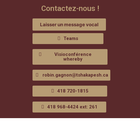
Contactez-nous !
Laisser un message vocal
Teams
Visioconférence
whereby
robin.gagnon@tshakapesh.ca
418 720-1815
418 968-4424 ext: 261