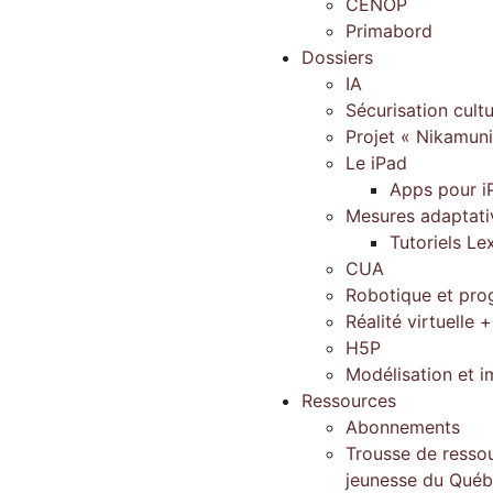
CENOP
Primabord
Dossiers
IA
Sécurisation cultu
Projet « Nikamun
Le iPad
Apps pour i
Mesures adaptati
Tutoriels Le
CUA
Robotique et pr
Réalité virtuelle +
H5P
Modélisation et 
Ressources
Abonnements
Trousse de ressou
jeunesse du Qué