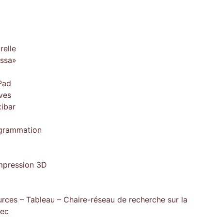
relle
issa»
Pad
ves
xibar
ogrammation
impression 3D
rces – Tableau – Chaire-réseau de recherche sur la
bec