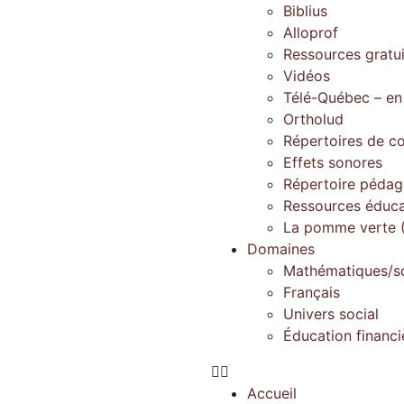
Biblius
Alloprof
Ressources gratu
Vidéos
Télé-Québec – en
Ortholud
Répertoires de c
Effets sonores
Répertoire péda
Ressources éduca
La pomme verte (
Domaines
Mathématiques/s
Français
Univers social
Éducation financi
Accueil