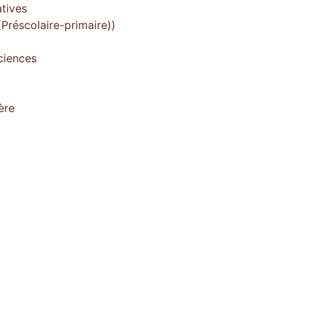
tives
Préscolaire-primaire))
ciences
ère