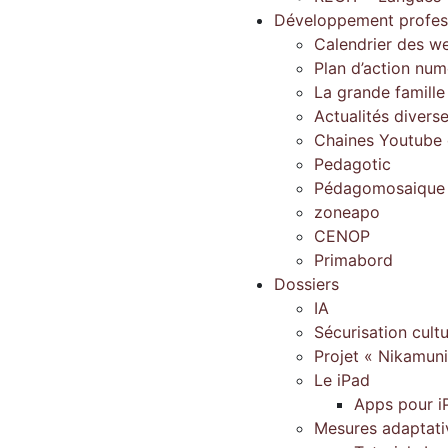
Développement profes
Calendrier des w
Plan d’action num
La grande famill
Actualités divers
Chaines Youtube d
Pedagotic
Pédagomosaique
zoneapo
CENOP
Primabord
Dossiers
IA
Sécurisation cultu
Projet « Nikamun
Le iPad
Apps pour i
Mesures adaptati