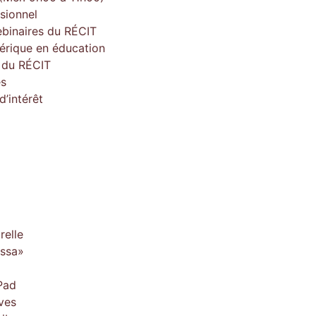
sionnel
ebinaires du RÉCIT
érique en éducation
e du RÉCIT
es
’intérêt
relle
issa»
Pad
ves