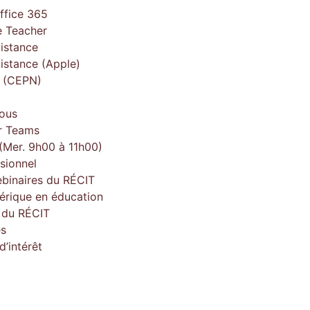
ffice 365
 Teacher
istance
istance (Apple)
e (CEPN)
ous
r Teams
(Mer. 9h00 à 11h00)
sionnel
ebinaires du RÉCIT
érique en éducation
e du RÉCIT
es
’intérêt