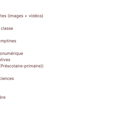
ites (images + vidéos)
 classe
omptines
gonumérique
tives
Préscolaire-primaire))
ciences
ère