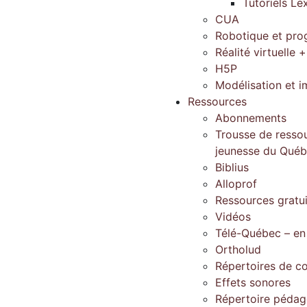
Tutoriels Le
CUA
Robotique et pr
Réalité virtuelle +
H5P
Modélisation et 
Ressources
Abonnements
Trousse de ressou
jeunesse du Qué
Biblius
Alloprof
Ressources gratu
Vidéos
Télé-Québec – en
Ortholud
Répertoires de c
Effets sonores
Répertoire péda