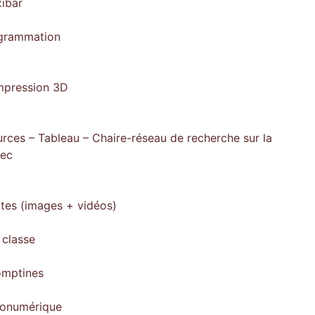
xibar
ogrammation
impression 3D
rces – Tableau – Chaire-réseau de recherche sur la
bec
ites (images + vidéos)
 classe
omptines
gonumérique