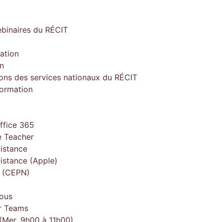
ebinaires du RÉCIT
ation
on
ions des services nationaux du RÉCIT
formation
ffice 365
 Teacher
istance
istance (Apple)
e (CEPN)
ous
r Teams
(Mer. 9h00 à 11h00)