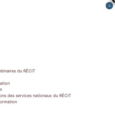
×
×
×
×
×
ebinaires du RÉCIT
ation
on
ions des services nationaux du RÉCIT
formation