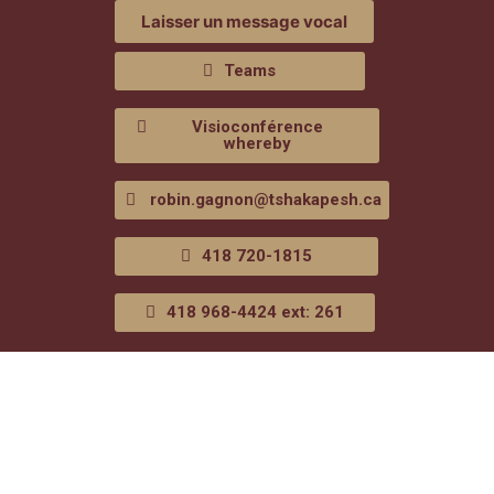
Laisser un message vocal
Teams
Visioconférence
whereby
robin.gagnon@tshakapesh.ca
418 720-1815
418 968-4424 ext: 261