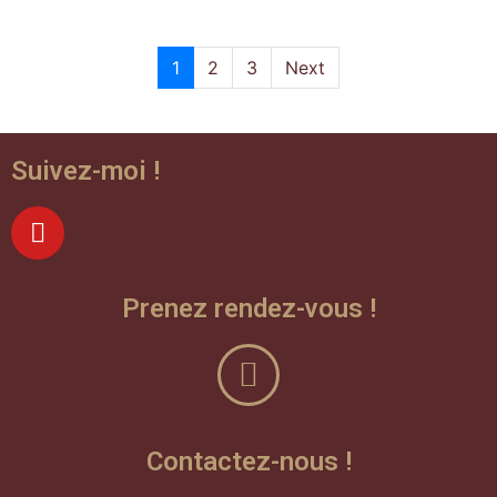
1
2
3
Next
Suivez-moi !
Prenez rendez-vous !
Contactez-nous !