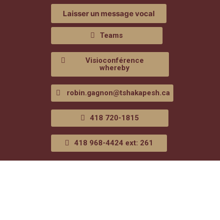
Laisser un message vocal
Teams
Visioconférence
whereby
robin.gagnon@tshakapesh.ca
418 720-1815
418 968-4424 ext: 261