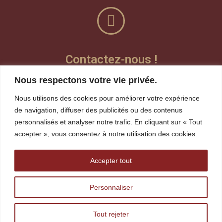
Contactez-nous !
Nous respectons votre vie privée.
Laisser un message vocal
Nous utilisons des cookies pour améliorer votre expérience
Teams
de navigation, diffuser des publicités ou des contenus
personnalisés et analyser notre trafic. En cliquant sur « Tout
Visioconférence
accepter », vous consentez à notre utilisation des cookies.
whereby
Accepter tout
robin.gagnon@tshakapesh.ca
Personnaliser
418 720-1815
Tout rejeter
418 968-4424 ext: 261