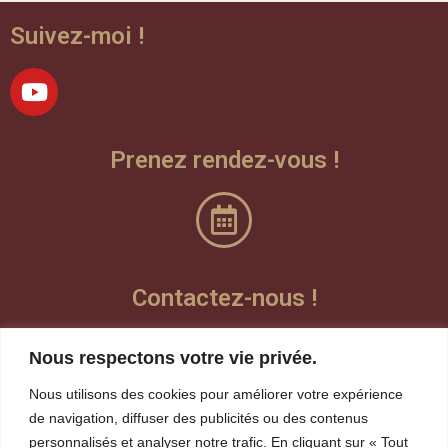
Suivez-moi !
Prenez rendez-vous !
Contactez-nous !
Laisser un message vocal
Nous respectons votre vie privée.
Teams
Nous utilisons des cookies pour améliorer votre expérience
de navigation, diffuser des publicités ou des contenus
personnalisés et analyser notre trafic. En cliquant sur « Tout
Visioconférence