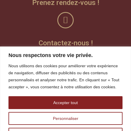
Prenez rendez-vous !
Contactez-nous !
Nous respectons votre vie privée.
Laisser un message vocal
Nous utilisons des cookies pour améliorer votre expérience
Teams
de navigation, diffuser des publicités ou des contenus
personnalisés et analyser notre trafic. En cliquant sur « Tout
Visioconférence
accepter », vous consentez à notre utilisation des cookies.
whereby
Accepter tout
robin.gagnon@tshakapesh.ca
Personnaliser
418 720-1815