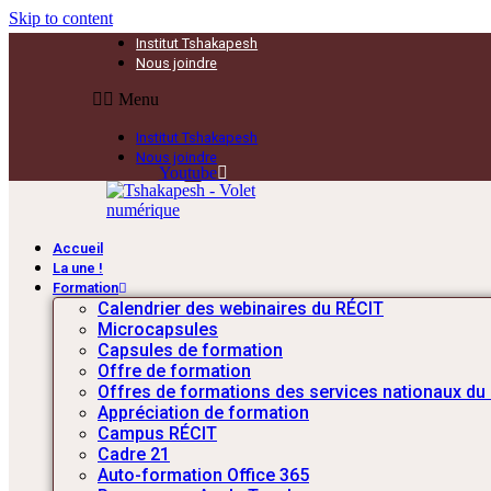
Skip to content
Institut Tshakapesh
Nous joindre
Menu
Institut Tshakapesh
Nous joindre
Youtube
Accueil
La une !
Formation
Calendrier des webinaires du RÉCIT
Microcapsules
Capsules de formation
Offre de formation
Offres de formations des services nationaux du
Appréciation de formation
Campus RÉCIT
Cadre 21
Auto-formation Office 365