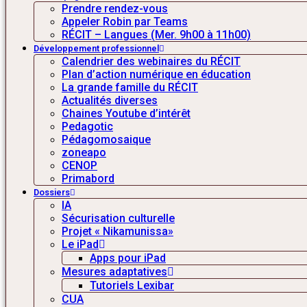
Prendre rendez-vous
Appeler Robin par Teams
RÉCIT – Langues (Mer. 9h00 à 11h00)
Développement professionnel
Calendrier des webinaires du RÉCIT
Plan d’action numérique en éducation
La grande famille du RÉCIT
Actualités diverses
Chaines Youtube d’intérêt
Pedagotic
Pédagomosaique
zoneapo
CENOP
Primabord
Dossiers
IA
Sécurisation culturelle
Projet « Nikamunissa»
Le iPad
Apps pour iPad
Mesures adaptatives
Tutoriels Lexibar
CUA