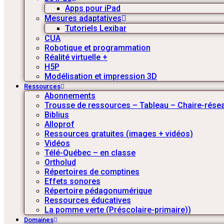
Apps pour iPad
Mesures adaptatives
Tutoriels Lexibar
CUA
Robotique et programmation
Réalité virtuelle +
H5P
Modélisation et impression 3D
Ressources
Abonnements
Trousse de ressources – Tableau – Chaire-résea
Biblius
Alloprof
Ressources gratuites (images + vidéos)
Vidéos
Télé-Québec – en classe
Ortholud
Répertoires de comptines
Effets sonores
Répertoire pédagonumérique
Ressources éducatives
La pomme verte (Préscolaire-primaire))
Domaines