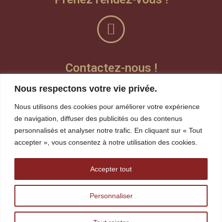
Contactez-nous !
Nous respectons votre vie privée.
Laisser un message vocal
Nous utilisons des cookies pour améliorer votre expérience
Teams
de navigation, diffuser des publicités ou des contenus
personnalisés et analyser notre trafic. En cliquant sur « Tout
Visioconférence
accepter », vous consentez à notre utilisation des cookies.
whereby
Accepter tout
robin.gagnon@tshakapesh.ca
Personnaliser
418 720-1815