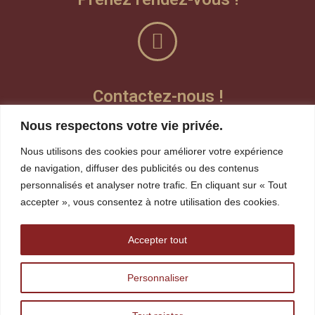
Contactez-nous !
Nous respectons votre vie privée.
Laisser un message vocal
Nous utilisons des cookies pour améliorer votre expérience
Teams
de navigation, diffuser des publicités ou des contenus
personnalisés et analyser notre trafic. En cliquant sur « Tout
Visioconférence
accepter », vous consentez à notre utilisation des cookies.
whereby
Accepter tout
robin.gagnon@tshakapesh.ca
Personnaliser
418 720-1815