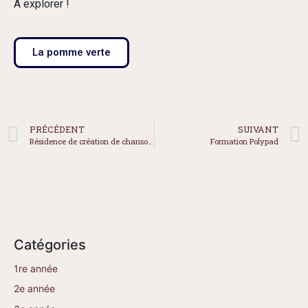
À explorer !
La pomme verte
PRÉCÉDENT
SUIVANT
Résidence de création de chansons à Pakuashipi : Spectacle final
Formation Polypad
Catégories
1re année
2e année