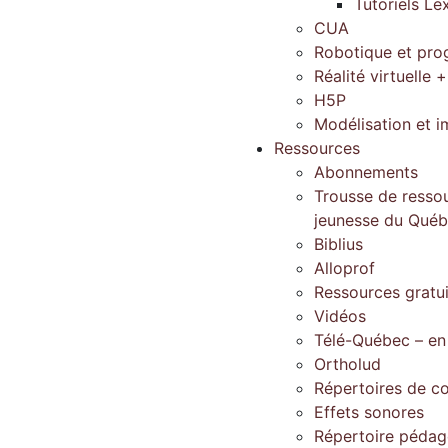
Tutoriels Le
CUA
Robotique et pr
Réalité virtuelle +
H5P
Modélisation et 
Ressources
Abonnements
Trousse de ressou
jeunesse du Qué
Biblius
Alloprof
Ressources gratu
Vidéos
Télé-Québec – en
Ortholud
Répertoires de c
Effets sonores
Répertoire péda