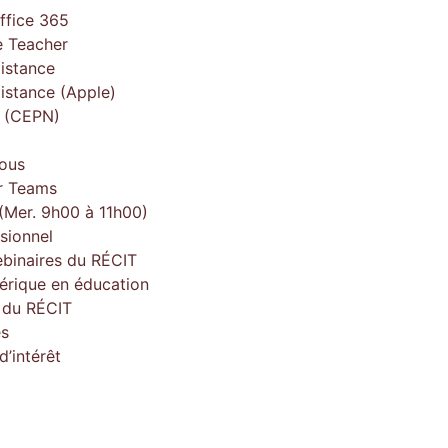
ffice 365
 Teacher
istance
istance (Apple)
e (CEPN)
ous
r Teams
(Mer. 9h00 à 11h00)
sionnel
ebinaires du RÉCIT
érique en éducation
e du RÉCIT
es
’intérêt