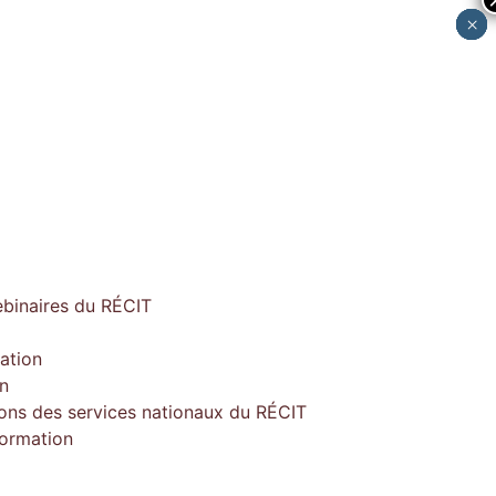
×
×
×
×
×
ebinaires du RÉCIT
ation
on
ions des services nationaux du RÉCIT
formation