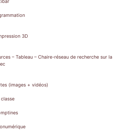
xibar
ogrammation
impression 3D
rces – Tableau – Chaire-réseau de recherche sur la
bec
ites (images + vidéos)
 classe
omptines
gonumérique