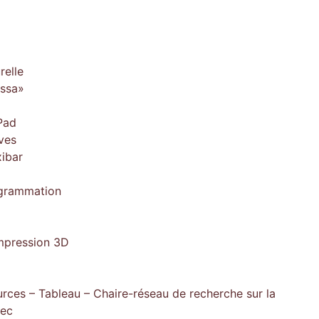
relle
issa»
Pad
ves
xibar
ogrammation
impression 3D
rces – Tableau – Chaire-réseau de recherche sur la
bec