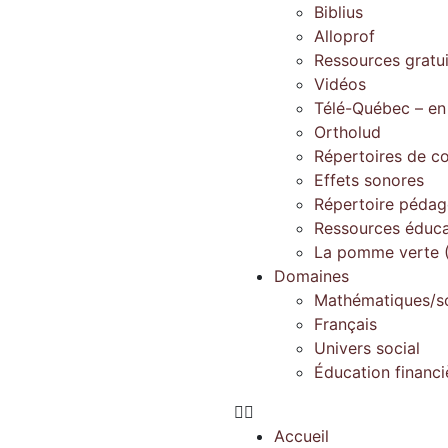
Biblius
Alloprof
Ressources gratu
Vidéos
Télé-Québec – en
Ortholud
Répertoires de c
Effets sonores
Répertoire péda
Ressources éduca
La pomme verte (
Domaines
Mathématiques/s
Français
Univers social
Éducation financi
Accueil