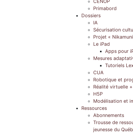
CENOP
Primabord
Dossiers
IA
Sécurisation cultu
Projet « Nikamun
Le iPad
Apps pour i
Mesures adaptati
Tutoriels Le
CUA
Robotique et pr
Réalité virtuelle +
H5P
Modélisation et 
Ressources
Abonnements
Trousse de ressou
jeunesse du Qué