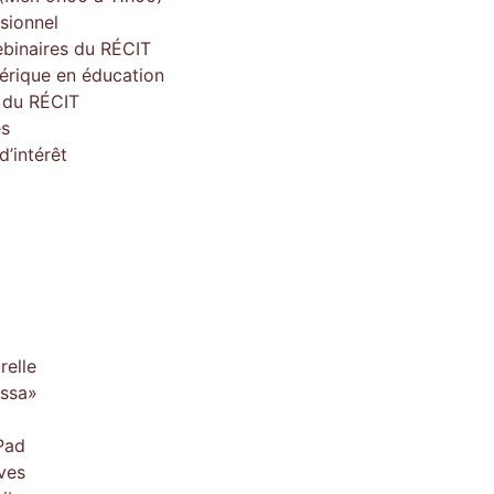
sionnel
ebinaires du RÉCIT
érique en éducation
e du RÉCIT
es
’intérêt
relle
issa»
Pad
ves