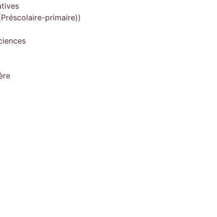
tives
Préscolaire-primaire))
ciences
ère