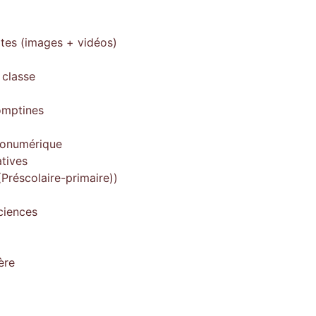
ites (images + vidéos)
 classe
omptines
gonumérique
tives
Préscolaire-primaire))
ciences
ère