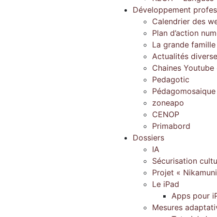
Développement profes
Calendrier des w
Plan d’action num
La grande famill
Actualités divers
Chaines Youtube d
Pedagotic
Pédagomosaique
zoneapo
CENOP
Primabord
Dossiers
IA
Sécurisation cultu
Projet « Nikamun
Le iPad
Apps pour i
Mesures adaptati