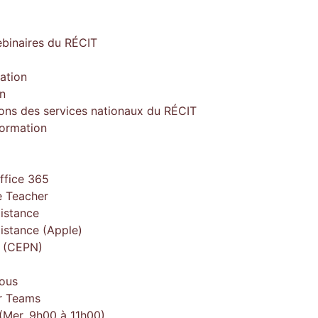
ebinaires du RÉCIT
ation
on
ions des services nationaux du RÉCIT
formation
ffice 365
 Teacher
istance
istance (Apple)
e (CEPN)
ous
r Teams
(Mer. 9h00 à 11h00)